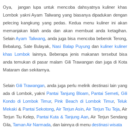
Oya, jangan lupa untuk mencoba dahsyatnya kuliner khas
Lombok yakni Ayam Taliwang
yang biasanya dipadukan dengan
pelecing kangkung yang pedas. Kedua menu kuliner ini akan
memanjakan lidah anda dan akan membuat anda ketagihan.
Selain
Ayam Taliwang
, anda juga bisa mencoba beberok Terong,
Bebalung, Sate Bulayak,
Nasi Balap Puyung
dan
kuliner kuliner
khas Lombok
lainnya.
Beberapa jenis makanan tersebut bisa
anda temukan di pasar malam Gili Trawangan dan juga di Kota
Mataram dan sekitarnya.
Selain
Gili Trawangan
, anda juga perlu melirik destinasi lain yang
ada di Lombok, yakni
Pantai Tanjung Bloam
,
Pantai Semeti
,
Gili
Kondo di Lombok Timur
,
Pink Beach di Lombok Timur
,
Teluk
Mekaki
&
Pantai Sekotong
,
Air Terjun Asin
,
Air Terjun Tiu Teja
, Air
Terjun Tiu Kelep,
Pantai Kuta & Tanjung Aan
, Air Terjun Sendang
Gila,
Taman Air Narmada
, dan lainnya di menu
destinasi wisata