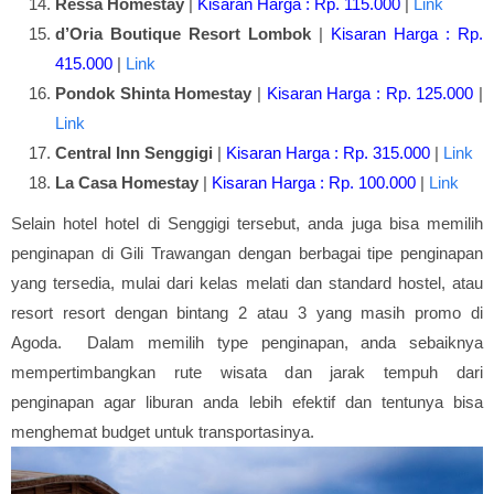
Ressa Homestay
|
Kisaran Harga : Rp. 115.000
|
Link
d’Oria Boutique Resort Lombok
|
Kisaran Harga : Rp.
415.000
|
Link
Pondok Shinta Homestay
|
Kisaran Harga : Rp. 125.000
|
Link
Central Inn Senggigi
|
Kisaran Harga : Rp. 315.000
|
Link
La Casa Homestay
|
Kisaran Harga : Rp. 100.000
|
Link
Selain hotel hotel di Senggigi tersebut, anda juga bisa memilih
penginapan di Gili Trawangan dengan berbagai tipe penginapan
yang tersedia, mulai dari kelas melati dan standard hostel, atau
resort resort dengan bintang 2 atau 3 yang masih promo di
Agoda. Dalam memilih type penginapan, anda sebaiknya
mempertimbangkan rute wisata dan jarak tempuh dari
penginapan agar liburan anda lebih efektif dan tentunya bisa
menghemat budget untuk transportasinya.