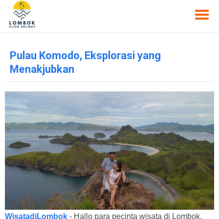
Pulau Komodo, Eksplorasi yang
Menakjubkan
WisatadiLombok
-
Hallo para pecinta wisata di Lombok,