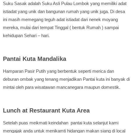
Suku Sasak adalah Suku Asli Pulau Lombok yang memiliki adat
istiadat yang unik dan bangunan rumah yang unik juga. Di desa
ini masih memegang teguh adat istiadat dari nenek moyang
mereka, mulai dari tempat Tinggal ( bentuk Rumah ) sampai
kehidupan Sehari – hari.
Pantai Kuta Mandalika
Hamparan Pasir Putih yang berbentuk seperti merica dan
deburan ombak yang tenang menjadikan Pantai kuta ini banyak di
mintai oleh para wisatawan mancanegara maupun domestik.
Lunch at Restaurant Kuta Area
Setelah puas meikmati keindahan pantai kuta selanjut kami
mengajak anda untuk menikamti hidangan makan siang di local