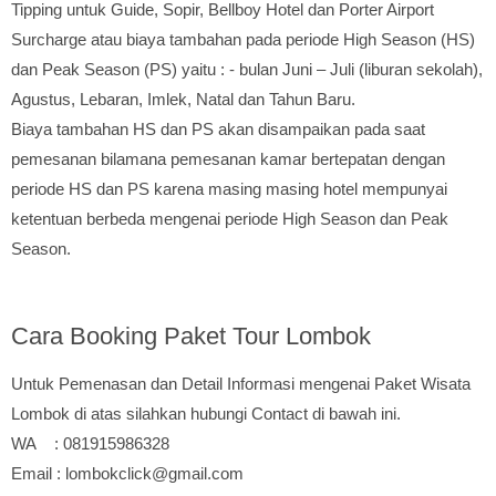
Tipping untuk Guide, Sopir, Bellboy Hotel dan Porter Airport
Surcharge atau biaya tambahan pada periode High Season (HS)
dan Peak Season (PS) yaitu : - bulan Juni – Juli (liburan sekolah),
Agustus, Lebaran, Imlek, Natal dan Tahun Baru.
Biaya tambahan HS dan PS akan disampaikan pada saat
pemesanan bilamana pemesanan kamar bertepatan dengan
periode HS dan PS karena masing masing hotel mempunyai
ketentuan berbeda mengenai periode High Season dan Peak
Season.
Cara Booking Paket Tour Lombok
Untuk Pemenasan dan Detail Informasi mengenai Paket Wisata
Lombok di atas silahkan hubungi Contact di bawah ini.
WA : 081915986328
Email : lombokclick@gmail.com