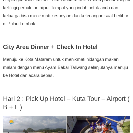
kelilingi perbukitan hijau. Tempat yang indah untuk anda dan
keluarga bisa menikmati kesunyian dan ketenangan saat berlibur
di Pulau Lombok.
City Area Dinner + Check In Hotel
Menuju ke Kota Mataram untuk menikmati hidangan makan
malam dengan menu Ayam Bakar Taliwang selanjutanya menuju
ke Hotel dan acara bebas.
Hari 2 : Pick Up Hotel – Kuta Tour – Airport (
B + L )