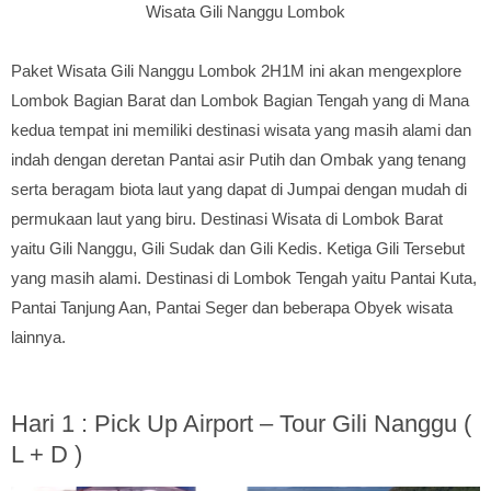
Wisata Gili Nanggu Lombok
Paket Wisata Gili Nanggu Lombok 2H1M ini akan mengexplore
Lombok Bagian Barat dan Lombok Bagian Tengah yang di Mana
kedua tempat ini memiliki destinasi wisata yang masih alami dan
indah dengan deretan Pantai asir Putih dan Ombak yang tenang
serta beragam biota laut yang dapat di Jumpai dengan mudah di
permukaan laut yang biru. Destinasi Wisata di Lombok Barat
yaitu Gili Nanggu, Gili Sudak dan Gili Kedis. Ketiga Gili Tersebut
yang masih alami. Destinasi di Lombok Tengah yaitu Pantai Kuta,
Pantai Tanjung Aan, Pantai Seger dan beberapa Obyek wisata
lainnya.
Hari 1 : Pick Up Airport – Tour Gili Nanggu (
L + D )