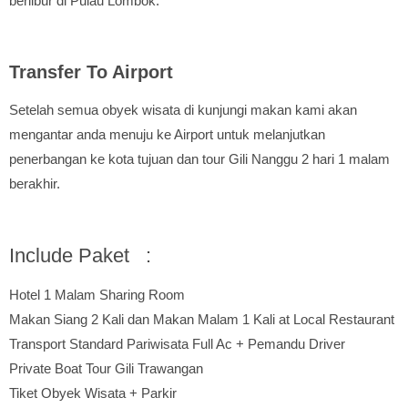
berlibur di Pulau Lombok.
Transfer To Airport
Setelah semua obyek wisata di kunjungi makan kami akan
mengantar anda menuju ke Airport untuk melanjutkan
penerbangan ke kota tujuan dan tour Gili Nanggu 2 hari 1 malam
berakhir.
Include Paket :
Hotel 1 Malam Sharing Room
Makan Siang 2 Kali dan Makan Malam 1 Kali at Local Restaurant
Transport Standard Pariwisata Full Ac + Pemandu Driver
Private Boat Tour Gili Trawangan
Tiket Obyek Wisata + Parkir