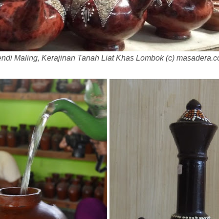
ndi Maling, Kerajinan Tanah Liat Khas Lombok (c) masadera.