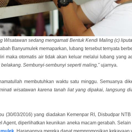
g Wisatawan sedang mengamati Bentuk Kendi Maling (c) liput
abah Banyumulek memaparkan, lubang tersebut ternyata berben
diri maka otomatis air tidak akan keluar melalui lubang yang 
 belakang. Sembunyi-sembunyi seperti maling,"
ujarnya.
ahamatullah membutuhkan waktu satu minggu. Semuanya dik
inati wisatawan karena tanah liat yang dipakai, langsung di
bu (30/03/2016) yang diadakan Kemenpar RI, Disbudpar NTB 
vel Agent, diperlihatkan keunikan aneka macam gerabah. Selai
umulek
. Harapannya mereka dapat mempromosikan kekayaan wi