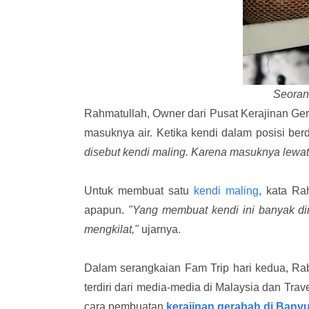
Seoran
Rahmatullah, Owner dari Pusat Kerajinan Ger
masuknya air. Ketika kendi dalam posisi ber
disebut kendi maling. Karena masuknya lewat
Untuk membuat satu
kendi maling
, kata R
apapun.
"Yang membuat kendi ini banyak dim
mengkilat,"
ujarnya.
Dalam serangkaian Fam Trip hari kedua, Ra
terdiri dari media-media di Malaysia dan Tra
cara pembuatan
kerajinan gerabah di Bany