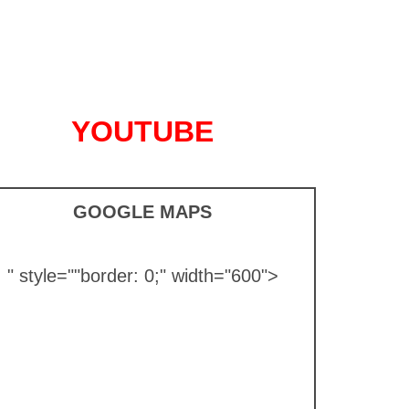
YOUTUBE
GOOGLE MAPS
" style="
"border: 0;" width="600">